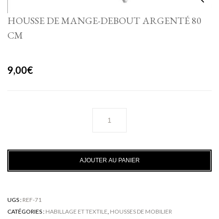
HOUSSE DE MANGE-DEBOUT ARGENTÉ 80
CM
9,00
€
quantité
de
Housse
de
mange-
AJOUTER AU PANIER
debout
argenté
80
cm
UGS :
REF-71
CATÉGORIES :
HABILLAGE ET TEXTILE
,
HOUSSES DE MOBILIER