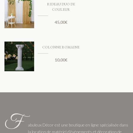
RIDEAU DUO DE
COULEUR
45,00
€
COLONNE ROMAINE
10,00
€
F
abuleux Décor est une boutique en ligne spécialisée dans
la location de matériel d’évènements et décoration de