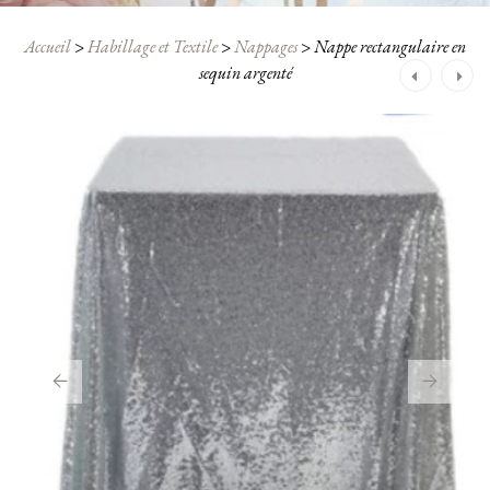
Accueil
>
Habillage et Textile
>
Nappages
>
Nappe rectangulaire en
Navigation
sequin argenté
après