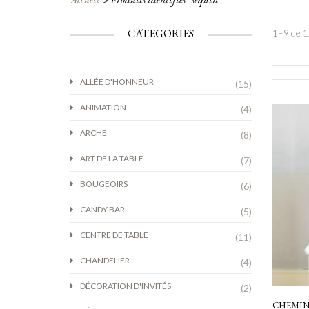
CATEGORIES
1–9 de 1
ALLÉE D'HONNEUR
(15)
ANIMATION
(4)
ARCHE
(8)
ART DE LA TABLE
(7)
BOUGEOIRS
(6)
CANDY BAR
(5)
CENTRE DE TABLE
(11)
CHANDELIER
(4)
DÉCORATION D'INVITÉS
(2)
CHEMIN