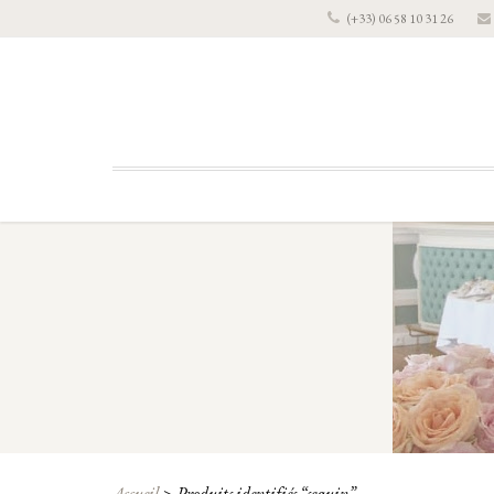
(+33) 06 58 10 31 26
Accueil
>
Produits identifiés “sequin”