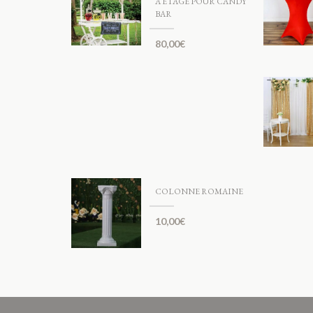
À ÉTAGE POUR CANDY
BAR
80,00
€
COLONNE ROMAINE
10,00
€