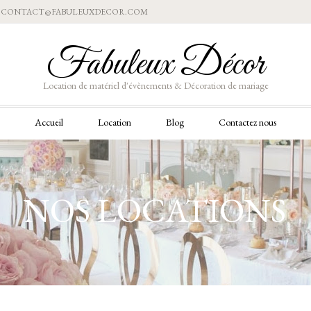
Aller
CONTACT@FABULEUXDECOR.COM
au
contenu
Fabuleux Décor
Location de matériel d'évènements & Décoration de mariage
Aller
Accueil
Location
Blog
Contactez nous
au
contenu
NOS LOCATIONS