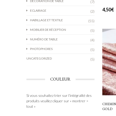
DÉCORATION DE TABLE
(7)
4,50
€
ECLAIRAGE
(2)
HABILLAGE ET TEXTILE
(55)
MOBILIER DE RÉCEPTION
(5)
NUMÉRO DE TABLE
(4)
PHOTOPHORES
(5)
UNCATEGORIZED
(5)
COULEUR
Si vous souhaitez trier sur l’intégralité des
produits veuillez cliquer sur « montrer >
CHEMIN 
tout »
GOLD