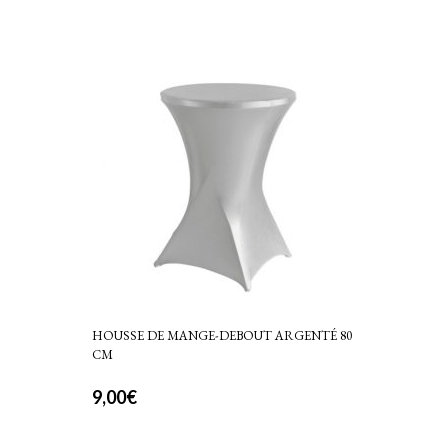
produit
prix :
a
0,90€
plusieurs
à
variations.
Les
3,00€
options
peuvent
être
choisies
sur
la
page
du
produit
HOUSSE DE MANGE-DEBOUT ARGENTÉ 80
CM
9,00
€