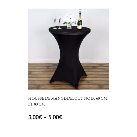
HOUSSE DE MANGE-DEBOUT NOIR 60 CM
ET 80 CM
Plage
3,00
€
–
5,00
€
Ce
de
produit
prix :