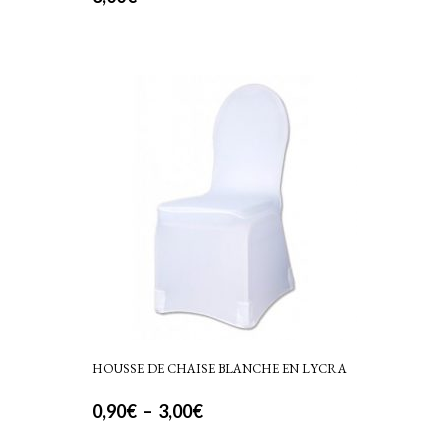
HOUSSE DE CHAISE BLANCHE EN LYCRA
Plage
0,90
€
–
3,00
€
Ce
de