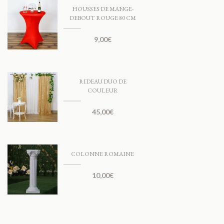
HOUSSES DE MANGE-
DEBOUT ROUGE 80 CM
9,00
€
RIDEAU DUO DE
COULEUR
45,00
€
COLONNE ROMAINE
10,00
€