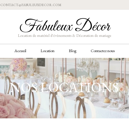
Aller
CONTACT@FABULEUXDECOR.COM
au
contenu
Fabuleux Décor
Location de matériel d'évènements & Décoration de mariage
Aller
Accueil
Location
Blog
Contactez nous
au
contenu
NOS LOCATIONS