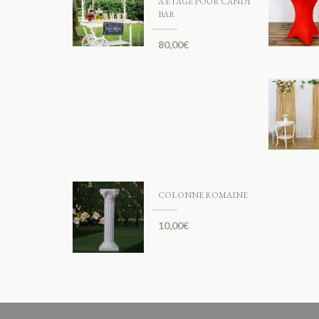
À ÉTAGE POUR CANDY
BAR
80,00
€
COLONNE ROMAINE
10,00
€