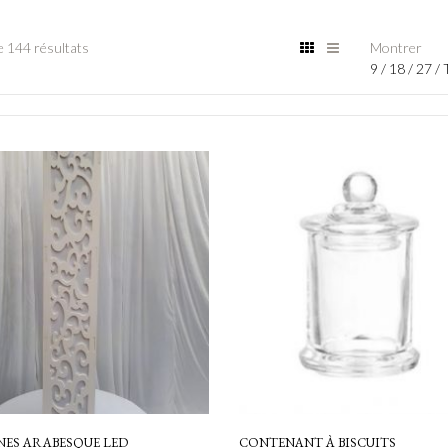
 144 résultats
Montrer
9
/
18
/
27
/
ES ARABESQUE LED
CONTENANT À BISCUITS