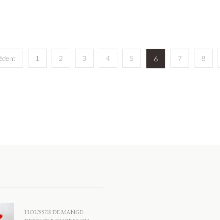
édent
1
2
3
4
5
7
8
6
HOUSSES DE MANGE-