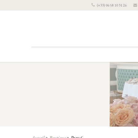
(+33) 06 58 10 31 26
Accueil
>
Boutique
>
Page 6