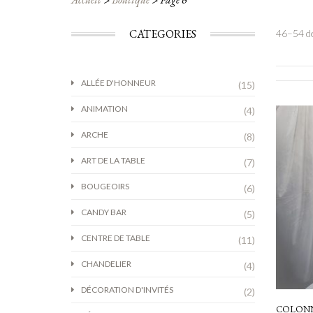
CATEGORIES
46–54 de
ALLÉE D'HONNEUR
(15)
ANIMATION
(4)
ARCHE
(8)
ART DE LA TABLE
(7)
BOUGEOIRS
(6)
CANDY BAR
(5)
CENTRE DE TABLE
(11)
CHANDELIER
(4)
DÉCORATION D'INVITÉS
(2)
COLONN