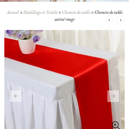
Accueil
>
Habillage et Textile
>
Chemin de table
>
Chemin de table
Navigation
satiné rouge
après