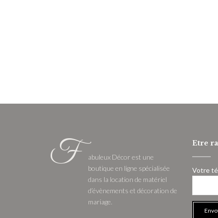
F
Etre r
abuleux Décor est une
boutique en ligne spécialisée
Votre t
dans la location de matériel
d’évènements et décoration de
mariage.