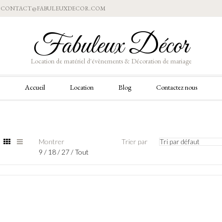
Aller
CONTACT@FABULEUXDECOR.COM
au
contenu
Fabuleux Décor
Location de matériel d'évènements & Décoration de mariage
Aller
Accueil
Location
Blog
Contactez nous
au
contenu
Montrer
Trier par
Tri par défaut
9
/
18
/
27
/
Tout