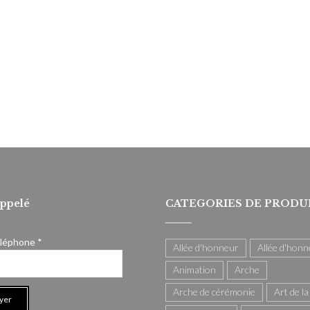
appelé
CATEGORIES DE PRODU
éléphone *
Allée d'honneur
Allée d'honn
Animation
Arche
Arche de cérémonie
Art de la