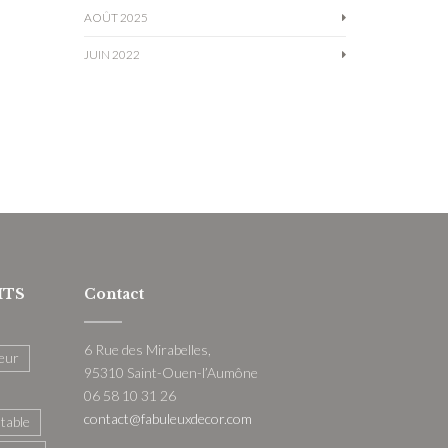
AOÛT 2025
JUIN 2022
ITS
Contact
6 Rue des Mirabelles,
eur
95310 Saint-Ouen-l’Aumône
06 58 10 31 26
contact@fabuleuxdecor.com
 table