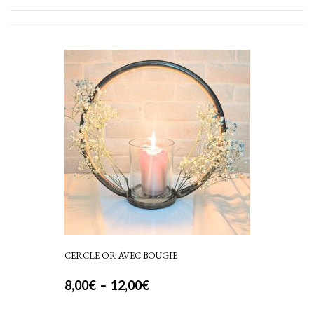
CERCLE OR AVEC BOUGIE
Plage
8,00
€
–
12,00
€
Ce
de