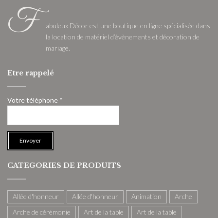
F
abuleux Décor est une boutique en ligne spécialisée dans
la location de matériel d’évènements et décoration de
mariage.
Etre rappelé
Votre téléphone *
CATEGORIES DE PRODUITS
Allée d'honneur
Allée d'honneur
Animation
Arche
Arche de cérémonie
Art de la table
Art de la table