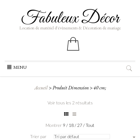
Fabuleux Décor
Location de matériel d'évènements & Décoration de mariage
Aller
MENU
au
contenu
Accueil
>
Produit Dimension
>
40 cm;
Voir tous les 2 résultats
Montrer
9
/
18
/
27
/
Tout
Trier par
Tri par défaut