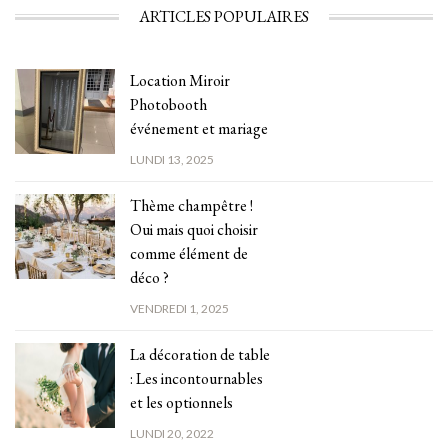
7,00€
plusieurs
ARTICLES POPULAIRES
à
variations.
Les
11,00€
options
Location Miroir
peuvent
Photobooth
être
événement et mariage
choisies
sur
LUNDI 13, 2025
la
page
Thème champêtre !
du
Oui mais quoi choisir
produit
comme élément de
déco ?
VENDREDI 1, 2025
La décoration de table
: Les incontournables
et les optionnels
LUNDI 20, 2022