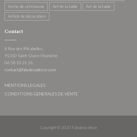
Arche de cérémonie
Art de la table
Art de la table
Article de décoration
Contact
6 Rue des Mirabelles,
95310 Saint-Ouen-l’Aumône
06 58 10 31 26
contact@fabuleuxdecor.com
MENTIONS LEGALES
CONDITIONS GENERALES DE VENTE
Copyright © 2020 Fabuleux décor