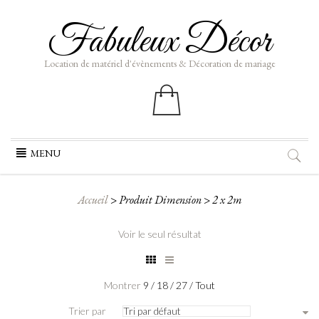
Fabuleux Décor
Location de matériel d'évènements & Décoration de mariage
Aller
MENU
au
contenu
Accueil
>
Produit Dimension
>
2 x 2m
Voir le seul résultat
Montrer
9
/
18
/
27
/
Tout
Trier par
Tri par défaut