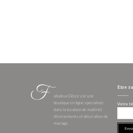
être
choisies
sur
la
page
du
produit
F
Etre r
abuleux Décor est une
boutique en ligne spécialisée
Votre t
dans la location de matériel
d’évènements et décoration de
mariage.