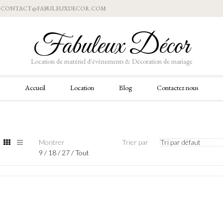
Aller
CONTACT@FABULEUXDECOR.COM
au
contenu
Fabuleux Décor
Location de matériel d'évènements & Décoration de mariage
Aller
Accueil
Location
Blog
Contactez nous
au
contenu
Montrer
Trier par
Tri par défaut
9
/
18
/
27
/
Tout