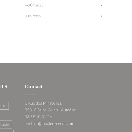
AOÛT 2025
JUIN 2022
ITS
Contact
6 Rue des Mirabelles,
eur
95310 Saint-Ouen-l’Aumône
06 58 10 31 26
contact@fabuleuxdecor.com
 table