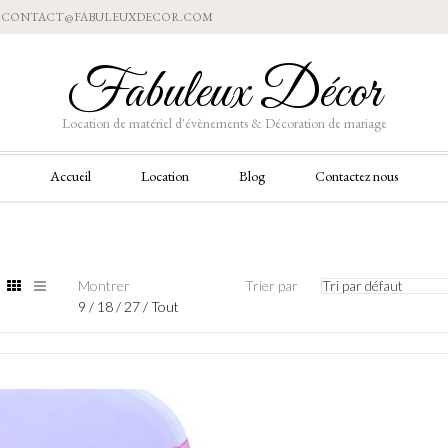
Aller
CONTACT@FABULEUXDECOR.COM
au
contenu
Fabuleux Décor
Location de matériel d'évènements & Décoration de mariage
Aller
Accueil
Location
Blog
Contactez nous
au
contenu
Montrer
Trier par
Tri par défaut
9
/
18
/
27
/
Tout