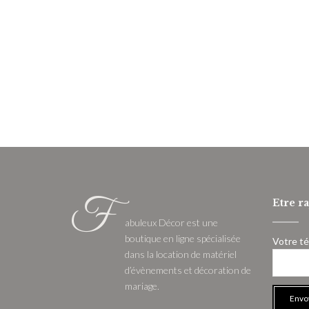
F
Etre r
abuleux Décor est une
boutique en ligne spécialisée
Votre t
dans la location de matériel
d’évènements et décoration de
mariage.