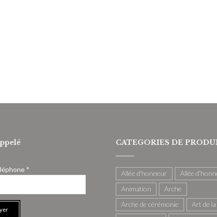
appelé
CATEGORIES DE PRODU
éléphone *
Allée d'honneur
Allée d'honn
Animation
Arche
Arche de cérémonie
Art de la