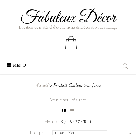
Fabuleux Décor
Location de matériel d'évènements & Décoration de mariage
Aller
MENU
au
contenu
Accueil
>
Produit Couleur
>
or foncé
Voir le seul résultat
Montrer
9
/
18
/
27
/
Tout
Trier par
Tri par défaut